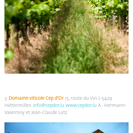
3.
Domaine viticole Cep d’Or
15, route du Vin L-5429
Hëttermillen
info@cepdor.lu
www.cepdor.lu
A : Hermann-
Valentiny et Jean-Claude Lutz