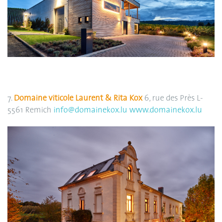
7.
Domaine viticole Laurent & Rita Kox
6, rue des Près L-
5561 Remich
info@domainekox.lu
www.domainekox.lu