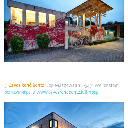
5.
Caves René Bentz
1, op Mäsgewaan L-5471 Wellenstein
bentzvin@pt.lu
www.cavesrenebentz.lu&nbsp
;