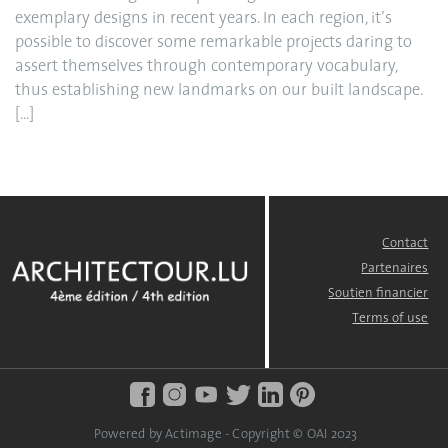
exemplary designs in recent years. In each region, it’s
possible to discover some remarkable projects daring to
assert themselves through contemporary vocabulary,
thus establishing new landmarks on our built landscape.
[...]
Contact
FOOTER
MENU
Partenaires
Soutien financier
Terms of use
Powered by Actimage - Copyright © OAI 2023