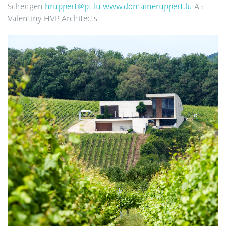
Schengen
hruppert@pt.lu
www.domaineruppert.lu
A :
Valentiny HVP Architects