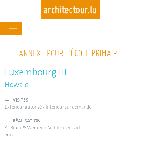
Main
navigation
Skip
to
ANNEXE POUR L’ÉCOLE PRIMAIRE
main
content
Luxembourg III
Howald
VISITES
Extérieur autorisé / Intérieur sur demande
RÉALISATION
A : Bruck & Weckerle Architekten sàrl
2015