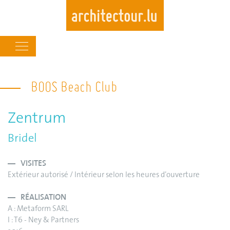
Main
navigation
Skip
to
BOOS Beach Club
main
content
Zentrum
Bridel
VISITES
Extérieur autorisé / Intérieur selon les heures d’ouverture
RÉALISATION
A : Metaform SARL
I : T6 - Ney & Partners