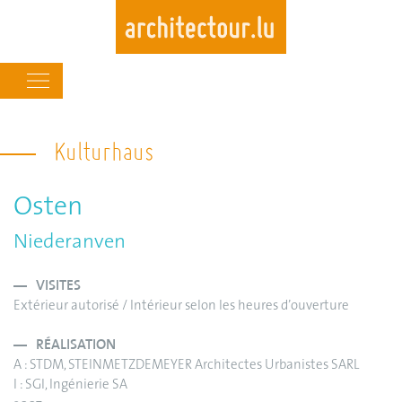
Main
navigation
Skip
to
Kulturhaus
main
content
Osten
Niederanven
VISITES
Extérieur autorisé / Intérieur selon les heures d’ouverture
RÉALISATION
A : STDM, STEINMETZDEMEYER Architectes Urbanistes SARL
I : SGI, Ingénierie SA