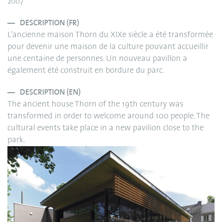
2007
DESCRIPTION (FR)
L’ancienne maison Thorn du XIXe siècle a été transformée
pour devenir une maison de la culture pouvant accueillir
une centaine de personnes. Un nouveau pavillon a
également été construit en bordure du parc.
DESCRIPTION (EN)
The ancient house Thorn of the 19th century was
transformed in order to welcome around 100 people. The
cultural events take place in a new pavilion close to the
park.