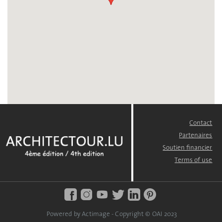
Contact
FOOTER
MENU
Partenaires
Soutien financier
Terms of use
Powered by Actimage - Copyright © OAI 2023