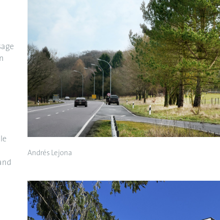
sage
en
le
Andrés Lejona
 and