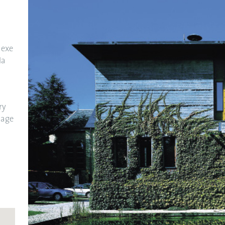
nexe
la
ry
lage