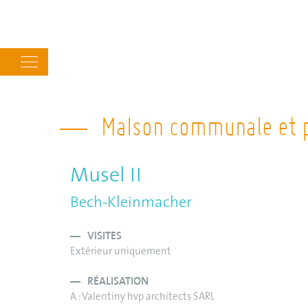
Main
navigation
MaIson communale et p
Musel II
Bech-Kleinmacher
VISITES
Extérieur uniquement
RÉALISATION
A : Valentiny hvp architects SARL