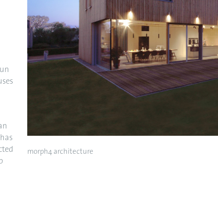
 un
uses
an
 has
cted
morph4 architecture
p