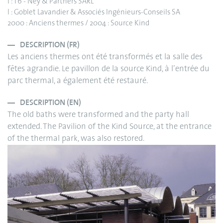
I : T6 - Ney & Partners SARL
I : Goblet Lavandier & Associés Ingénieurs-Conseils SA
2000 : Anciens thermes / 2004 : Source Kind
DESCRIPTION (FR)
Les anciens thermes ont été transformés et la salle des
fêtes agrandie. Le pavillon de la source Kind, à l’entrée du
parc thermal, a également été restauré.
DESCRIPTION (EN)
The old baths were transformed and the party hall
extended. The Pavilion of the Kind Source, at the entrance
of the thermal park, was also restored.