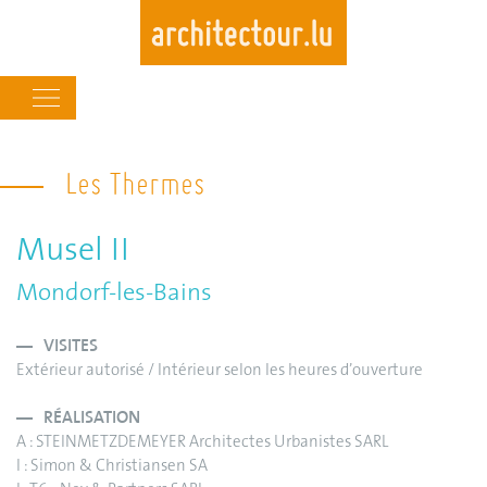
Main
navigation
Skip
to
Les Thermes
main
content
Musel II
Mondorf-les-Bains
VISITES
Extérieur autorisé / Intérieur selon les heures d’ouverture
RÉALISATION
A : STEINMETZDEMEYER Architectes Urbanistes SARL
I : Simon & Christiansen SA