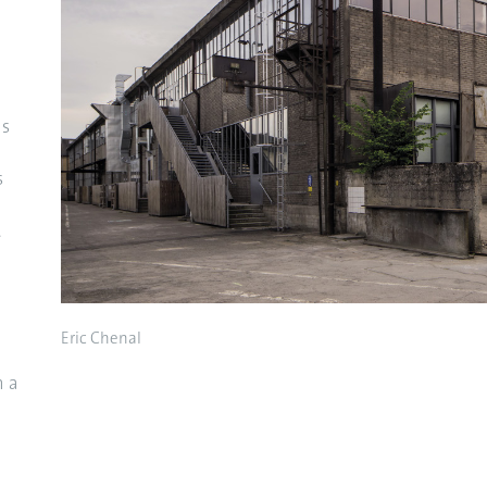
ns
s
.
Eric Chenal
n a