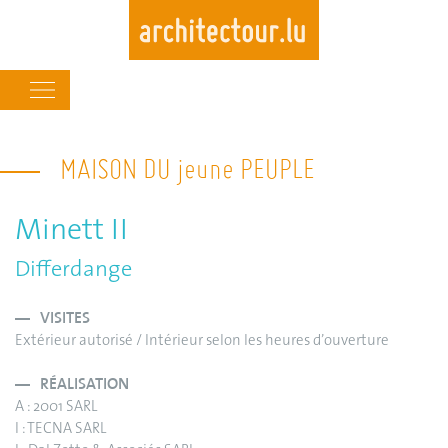
Main
navigation
Skip
to
MAISON DU jeune PEUPLE
main
content
Minett II
Differdange
VISITES
Extérieur autorisé / Intérieur selon les heures d’ouverture
RÉALISATION
A : 2001 SARL
I : TECNA SARL