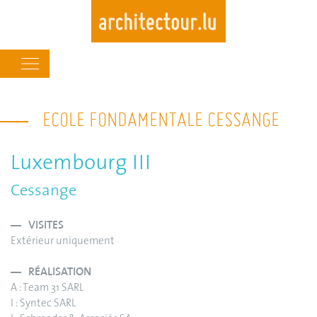
Main
navigation
Skip
to
ECOLE FONDAMENTALE CESSANGE
main
content
Luxembourg III
Cessange
VISITES
Extérieur uniquement
RÉALISATION
A : Team 31 SARL
I : Syntec SARL