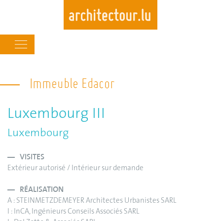
Main
navigation
Skip
to
Immeuble Edacor
main
content
Luxembourg III
Luxembourg
VISITES
Extérieur autorisé / Intérieur sur demande
RÉALISATION
A : STEINMETZDEMEYER Architectes Urbanistes SARL
I : InCA, Ingénieurs Conseils Associés SARL