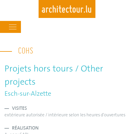
Main
navigation
Skip
to
COHS
main
content
Projets hors tours / Other
projects
Esch-sur-Alzette
VISITES
extérieure autorisée / intérieure selon les heures d'ouvertures
RÉALISATION