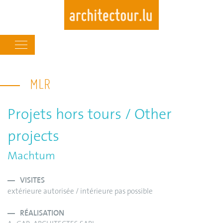
Main
navigation
Skip
to
MLR
main
content
Projets hors tours / Other
projects
Machtum
VISITES
extérieure autorisée / intérieure pas possible
RÉALISATION