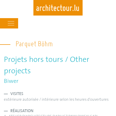
Main
navigation
Skip
to
Parquet Böhm
main
content
Projets hors tours / Other
projects
Biwer
VISITES
extérieure autorisée / intérieure selon les heures d'ouvertures
RÉALISATION