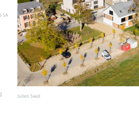
S SA
g
Julien Swol