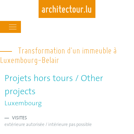
Main
navigation
Skip
to
Transformation d'un immeuble à
main
Luxembourg-Belair
content
Projets hors tours / Other
projects
Luxembourg
VISITES
extérieure autorisée / intérieure pas possible