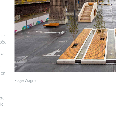
bles
és,
ier
e
t en
Roger Wagner
ère
le