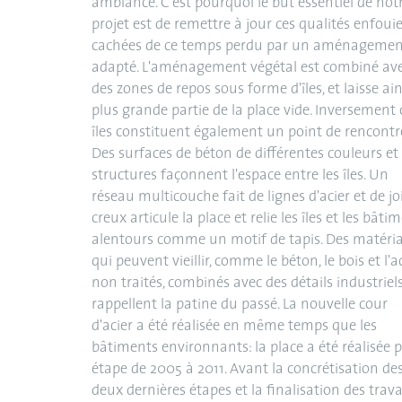
ambiance. C'est pourquoi le but essentiel de not
projet est de remettre à jour ces qualités enfouie
cachées de ce temps perdu par un aménagemen
adapté. L'aménagement végétal est combiné av
des zones de repos sous forme d'îles, et laisse ain
plus grande partie de la place vide. Inversement 
îles constituent également un point de rencontr
Des surfaces de béton de différentes couleurs et
structures façonnent l'espace entre les îles. Un
réseau multicouche fait de lignes d'acier et de jo
creux articule la place et relie les îles et les bâti
alentours comme un motif de tapis. Des matéri
qui peuvent vieillir, comme le béton, le bois et l'a
non traités, combinés avec des détails industriels
rappellent la patine du passé. La nouvelle cour
d'acier a été réalisée en même temps que les
bâtiments environnants: la place a été réalisée 
étape de 2005 à 2011. Avant la concrétisation de
deux dernières étapes et la finalisation des trav