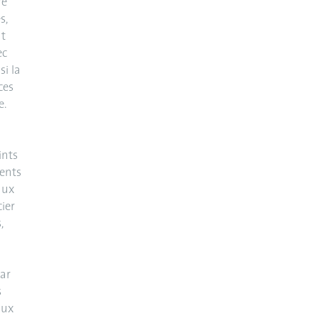
re
s,
t
ec
si la
ces
e.
ints
ments
aux
cier
,
par
s
aux