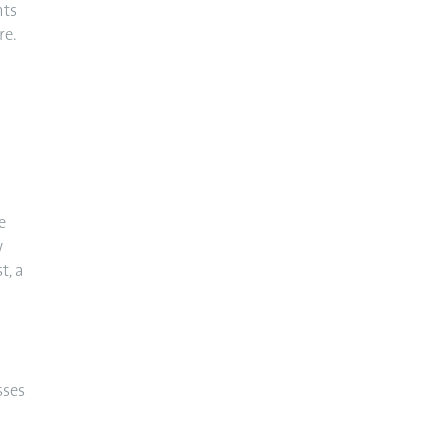
nts
re.
e
w
t, a
sses