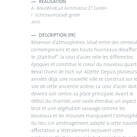
RÉALISATION
A : AllesWirdGut Architektur ZT GmbH
I : licht|raum|stadt gmbh
2010
DESCRIPTION (FR)
Réservoir d'atmosphères. Situé entre des immeu
contemporains et des hauts fourneaux désaffect
le ,,Stahlhof", la cour d'acier, relie les différentes
époques et constitue le coeur du nouveau quart
Beval Ouest de Esch sur Alzette. Depuis plusieurs
années déjà, une nouvelle ville se construit sur l
site de cette ancienne aciérie. La cour d'acier doi
devenir son centre, sa place principale. Avant le
début du chantier, une vaste étendue, un aspect
brut et une végétation sauvage comme les
bouleaux et les mousses marquaient l'atmosph
du lieu. Un aménagement adapté à cette nouvel
affectation a littéralement recouvert cette