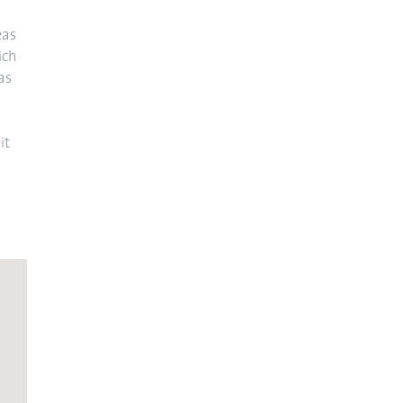
eas
ich
as
it