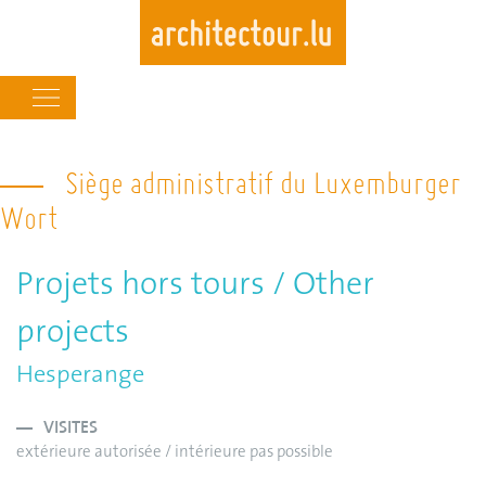
Main
navigation
Skip
to
Siège administratif du Luxemburger
main
Wort
content
Projets hors tours / Other
projects
Hesperange
VISITES
extérieure autorisée / intérieure pas possible