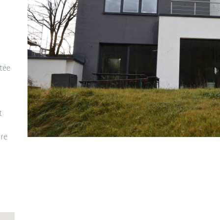
tée
t
are