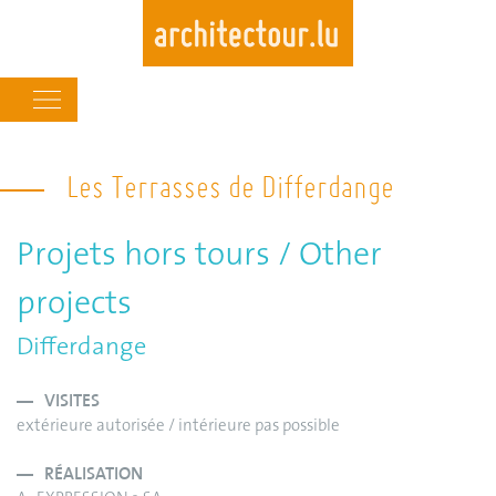
Main
navigation
Skip
to
Les Terrasses de Differdange
main
content
Projets hors tours / Other
projects
Differdange
VISITES
extérieure autorisée / intérieure pas possible
RÉALISATION