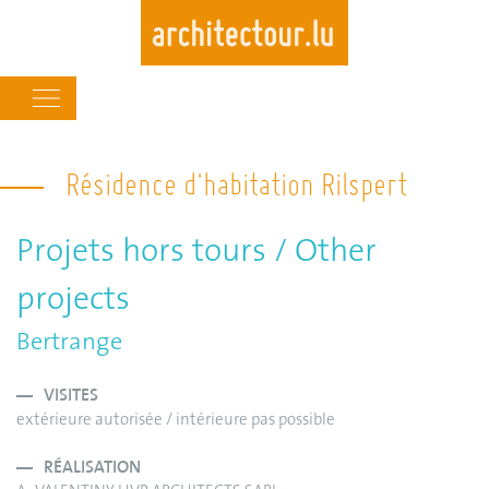
Main
navigation
Skip
to
Résidence d'habitation Rilspert
main
content
Projets hors tours / Other
projects
Bertrange
VISITES
extérieure autorisée / intérieure pas possible
RÉALISATION