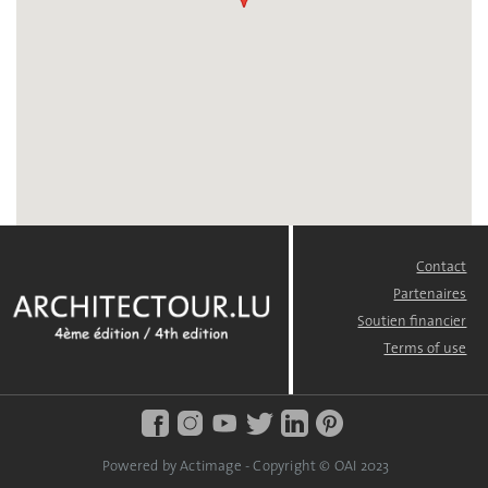
Contact
FOOTER
MENU
Partenaires
Soutien financier
Terms of use
Powered by Actimage - Copyright © OAI 2023