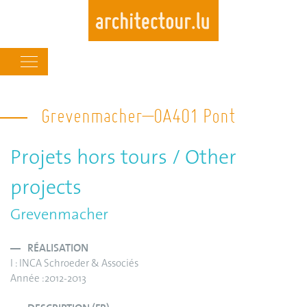
Main
navigation
Skip
to
Grevenmacher–OA401 Pont
main
content
Projets hors tours / Other
projects
Grevenmacher
RÉALISATION
I : INCA Schroeder & Associés
Année :2012-2013