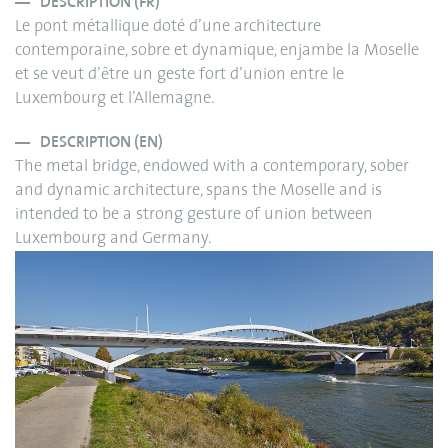
DESCRIPTION (FR)
Le pont métallique doté d’une architecture
contemporaine, sobre et dynamique, enjambe la Moselle
et se veut d’être un geste fort d’union entre le
Luxembourg et l’Allemagne.
DESCRIPTION (EN)
The metal bridge, endowed with a contemporary, sober
and dynamic architecture, spans the Moselle and is
intended to be a strong gesture of union between
Luxembourg and Germany.