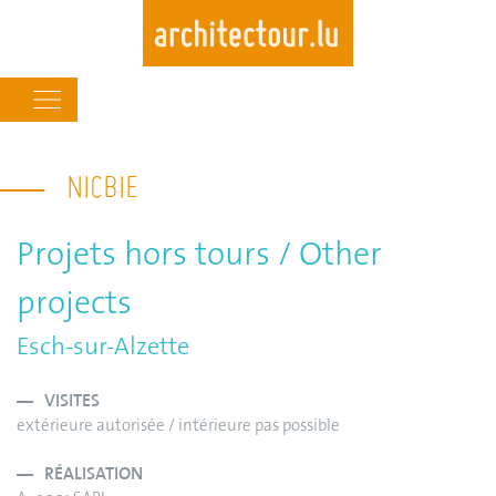
Main
navigation
Skip
to
NICBIE
main
content
Projets hors tours / Other
projects
Esch-sur-Alzette
VISITES
extérieure autorisée / intérieure pas possible
RÉALISATION