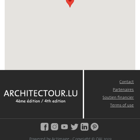
Contact
FOOTER
MENU
Partenaires
Soutien financier
Terms of use
Powered by Actimage - Copyright © OAI 2023