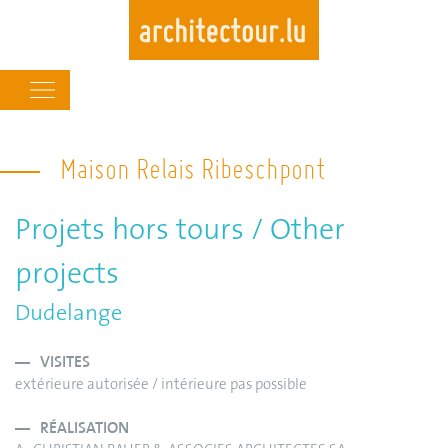
Main
navigation
Skip
to
Maison Relais Ribeschpont
main
content
Projets hors tours / Other
projects
Dudelange
VISITES
extérieure autorisée / intérieure pas possible
RÉALISATION