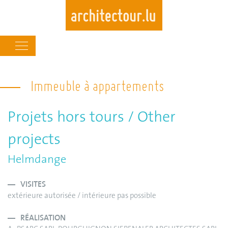
Main
navigation
Skip
to
Immeuble à appartements
main
content
Projets hors tours / Other
projects
Helmdange
VISITES
extérieure autorisée / intérieure pas possible
RÉALISATION