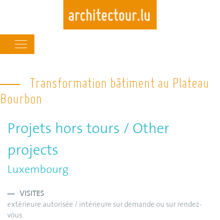
Main
navigation
Skip
to
Transformation bâtiment au Plateau
main
Bourbon
content
Projets hors tours / Other
projects
Luxembourg
VISITES
extérieure autorisée / intérieure sur demande ou sur rendez-
vous