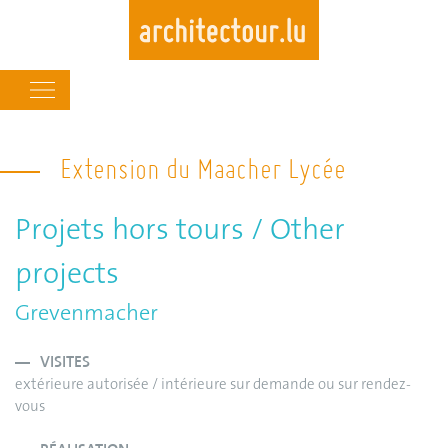
Main
navigation
Skip
to
Extension du Maacher Lycée
main
content
Projets hors tours / Other
projects
Grevenmacher
VISITES
extérieure autorisée / intérieure sur demande ou sur rendez-
vous