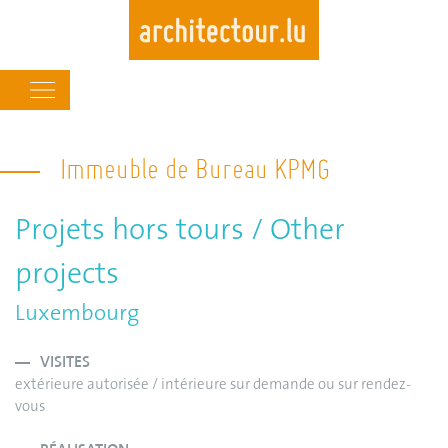
Main
navigation
Skip
to
Immeuble de Bureau KPMG
main
content
Projets hors tours / Other
projects
Luxembourg
VISITES
extérieure autorisée / intérieure sur demande ou sur rendez-
vous