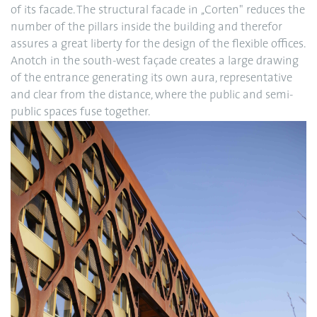
of its facade. The structural facade in ,,Corten" reduces the
number of the pillars inside the building and therefor
assures a great liberty for the design of the flexible offices.
Anotch in the south-west façade creates a large drawing
of the entrance generating its own aura, representative
and clear from the distance, where the public and semi-
public spaces fuse together.